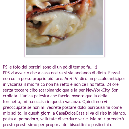
PS le foto dei porcini sono di un pò di tempo fa... :)
PPS vi avverto che a casa nostra si sta andando di dieta. Esssssi,
non ce la posso proprio più fare. Anzi! Vi dirò un piccolo anticipo:
in vacanza il mio fisico non ha retto e non ce l'ho fatta. 24 ore
senza toccare cibo scarpinando qua e là per NewYorkCity. Son
crollata. L'unica palestra che faccio, ovvero quella della
forchetta, mi ha uccisa in questa vacanza. Quindi non vi
preoccupate se non mi vedrete postare dolci burrosissimi come
mio solito. In questi giorni a CasaDolceCasa si va di riso in bianco,
pasta al pomodoro, vellutate di verdure varie. Ma mi riprenderò
presto prestissimo per proporvi dei biscottini o pasticcini o