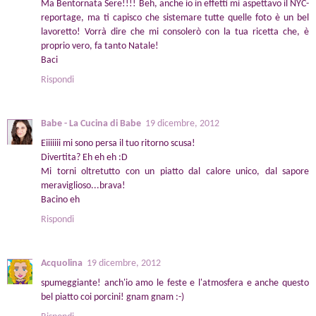
Ma Bentornata Sere!!!! Beh, anche io in effetti mi aspettavo il NYC-
reportage, ma ti capisco che sistemare tutte quelle foto è un bel
lavoretto! Vorrà dire che mi consolerò con la tua ricetta che, è
proprio vero, fa tanto Natale!
Baci
Rispondi
Babe - La Cucina di Babe
19 dicembre, 2012
Eiiiiiii mi sono persa il tuo ritorno scusa!
Divertita? Eh eh eh :D
Mi torni oltretutto con un piatto dal calore unico, dal sapore
meraviglioso...brava!
Bacino eh
Rispondi
Acquolina
19 dicembre, 2012
spumeggiante! anch'io amo le feste e l'atmosfera e anche questo
bel piatto coi porcini! gnam gnam :-)