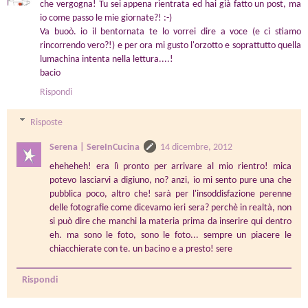
che vergogna! Tu sei appena rientrata ed hai già fatto un post, ma
io come passo le mie giornate?! :-)
Va buoò. io il bentornata te lo vorrei dire a voce (e ci stiamo
rincorrendo vero?!) e per ora mi gusto l'orzotto e soprattutto quella
lumachina intenta nella lettura....!
bacio
Rispondi
Risposte
Serena | SereInCucina
14 dicembre, 2012
eheheheh! era lì pronto per arrivare al mio rientro! mica
potevo lasciarvi a digiuno, no? anzi, io mi sento pure una che
pubblica poco, altro che! sarà per l'insoddisfazione perenne
delle fotografie come dicevamo ieri sera? perchè in realtà, non
si può dire che manchi la materia prima da inserire qui dentro
eh. ma sono le foto, sono le foto... sempre un piacere le
chiacchierate con te. un bacino e a presto! sere
Rispondi