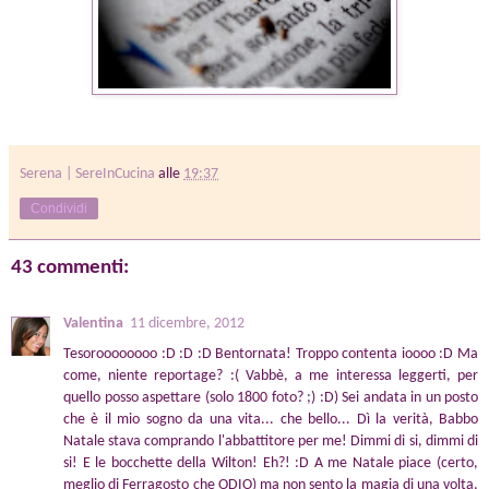
Serena | SereInCucina
alle
19:37
Condividi
43 commenti:
Valentina
11 dicembre, 2012
Tesoroooooooo :D :D :D Bentornata! Troppo contenta ioooo :D Ma
come, niente reportage? :( Vabbè, a me interessa leggerti, per
quello posso aspettare (solo 1800 foto? ;) :D) Sei andata in un posto
che è il mio sogno da una vita... che bello... Dì la verità, Babbo
Natale stava comprando l'abbattitore per me! Dimmi di si, dimmi di
si! E le bocchette della Wilton! Eh?! :D A me Natale piace (certo,
meglio di Ferragosto che ODIO) ma non sento la magia di una volta,