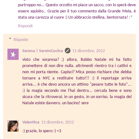
purtroppo no... Questo orzotto mi piace un sacco, con lo speck deve
essere squisito.. Grazie per il tuo commento dalla Grande Mela, è
stata una carezza al cuore :) Un abbraccio stellina, bentornata! :*
Rispondi
Risposte
Serena | SereInCucina
11 dicembre, 2012
visto che sorpresa? ;) allora, Babbo Natale mi ha fatto
promettere di non dire nulla. altrimenti rientro tra i cattivi e
non mi porta niente. Capisci? Mica posso rischiare che debba
tornare a NYC a restituire tutto!!! :) il reportage arriva
arriva... è che devo ancora un attimo "pesare tutte le foto"...
:) la magia secondo me l'hai dentro... cercala bene e sono
sicura che la ritroverai. in un gesto, in un sorriso. la magia del
Natale esiste davvero. un bacino! sere
Valentina
11 dicembre, 2012
:) grazie, lo spero :) <3