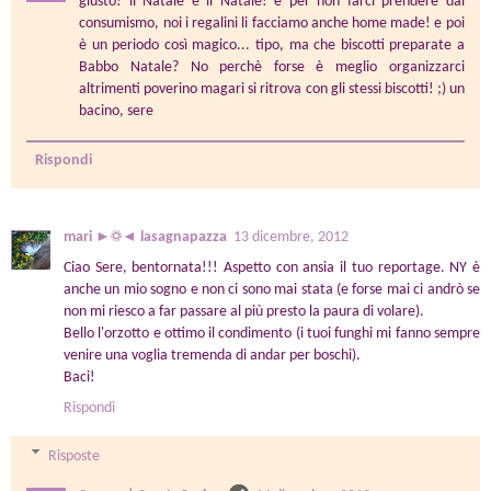
giusto! il Natale è il Natale! e per non farci prendere dal
consumismo, noi i regalini li facciamo anche home made! e poi
è un periodo così magico... tipo, ma che biscotti preparate a
Babbo Natale? No perchè forse è meglio organizzarci
altrimenti poverino magari si ritrova con gli stessi biscotti! ;) un
bacino, sere
Rispondi
mari ►☼◄ lasagnapazza
13 dicembre, 2012
Ciao Sere, bentornata!!! Aspetto con ansia il tuo reportage. NY è
anche un mio sogno e non ci sono mai stata (e forse mai ci andrò se
non mi riesco a far passare al più presto la paura di volare).
Bello l'orzotto e ottimo il condimento (i tuoi funghi mi fanno sempre
venire una voglia tremenda di andar per boschi).
Baci!
Rispondi
Risposte