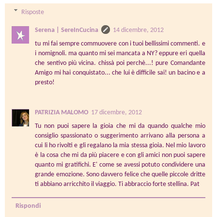
Risposte
Serena | SereInCucina
14 dicembre, 2012
tu mi fai sempre commuovere con i tuoi bellissimi commenti. e
i nomignoli. ma quanto mi sei mancata a NY? eppure eri quella
che sentivo più vicina. chissà poi perchè...! pure Comandante
Amigo mi hai conquistato... che lui è difficile sai! un bacino e a
presto!
PATRIZIA MALOMO
17 dicembre, 2012
Tu non puoi sapere la gioia che mi da quando qualche mio
consiglio spassionato o suggerimento arrivano alla persona a
cui li ho rivolti e gli regalano la mia stessa gioia. Nel mio lavoro
è la cosa che mi da più piacere e con gli amici non puoi sapere
quanto mi gratifichi. E' come se avessi potuto condividere una
grande emozione. Sono davvero felice che quelle piccole dritte
ti abbiano arricchito il viaggio. Ti abbraccio forte stellina. Pat
Rispondi