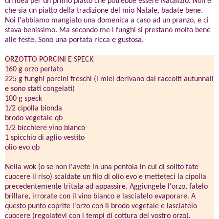
un'idea per un primo piatto che potrebbe essere Natalizio. Non è
che sia un piatto della tradizione del mio Natale, badate bene.
Noi l'abbiamo mangiato una domenica a caso ad un pranzo, e ci
stava benissimo. Ma secondo me i funghi si prestano molto bene
alle feste. Sono una portata ricca e gustosa.
ORZOTTO PORCINI E SPECK
160 g orzo perlato
225 g funghi porcini freschi (i miei derivano dai raccolti autunnali
e sono stati congelati)
100 g speck
1/2 cipolla bionda
brodo vegetale qb
1/2 bicchiere vino bianco
1 spicchio di aglio vestito
olio evo qb
Nella wok (o se non l'avete in una pentola in cui di solito fate
cuocere il riso) scaldate un filo di olio evo e metteteci la cipolla
precedentemente tritata ad appassire. Aggiungete l'orzo, fatelo
brillare, irrorate con il vino bianco e lasciatelo evaporare. A
questo punto coprite l'orzo con il brodo vegetale e lasciatelo
cuocere (regolatevi con i tempi di cottura del vostro orzo).