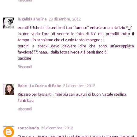
Rispondi
la gelida anolina
20 dicembre, 2012
eccoti!!!!che bello sentire il tuo "famoso" entusiasmo natalizio ^_^
io non vedo l'ora di vedere le foto di NY ma prenditi tutto il
tempo...lo sappiamo che ci vuole tanto impegno ;)
porcini e speck...devo davvero dire che sono un'accoppiata
favolosa!??!naaa...dalla foto si vede già benissimo!!!
bacione
Rispondi
Babe - La Cucina di Babe
21 dicembre, 2012
Ripasso per lasciarti i miei più cari auguri di buon Natale stellina.
Tanti baci
Rispondi
zonzolando
23 dicembre, 2012
Ciao cara, ripasso per farti i nostri migliori auguri di buone feste :-)