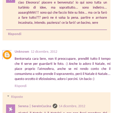
ciao Eleonora! piacere e benvenuta! io qui sono tutta un
turbinio di idee, ma soprattutto... sono indietro...
aaaarghhhh!!! sono qui che faccio liste su liste... ma ce la farò
a fare tutto??? però ne è valsa la pena. partire e arrivare
incasinata, intendo. pazienza! ce la farò! un bacino, sere
Rispondi
Unknown
12 dicembre, 2012
Bentornata cara Sere, non ti preoccupare, prenditi tutto il tempo
che ti serve per guardarti le foto. :) Anche io adoro il Natale, mi
piace proprio l'atmosfera, anche se mi rendo conto che il
consumismo a volte prende il sopravvento, però il Natale è Natale...
questo orzotto è sfiziosissimo, adoro i porcini. Un bacio :)
Rispondi
Risposte
Serena | SereInCucina
14 dicembre, 2012