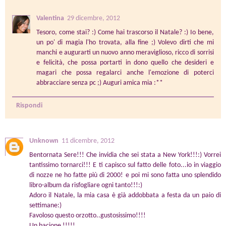
Valentina
29 dicembre, 2012
Tesoro, come stai? :) Come hai trascorso il Natale? :) Io bene,
un po' di magia l'ho trovata, alla fine ;) Volevo dirti che mi
manchi e augurarti un nuovo anno meraviglioso, ricco di sorrisi
e felicità, che possa portarti in dono quello che desideri e
magari che possa regalarci anche l'emozione di poterci
abbracciare senza pc ;) Auguri amica mia :**
Rispondi
Unknown
11 dicembre, 2012
Bentornata Sere!!! Che invidia che sei stata a New York!!!:) Vorrei
tantissimo tornarci!!! E ti capisco sul fatto delle foto...io in viaggio
di nozze ne ho fatte più di 2000! e poi mi sono fatta uno splendido
libro-album da risfogliare ogni tanto!!!:)
Adoro il Natale, la mia casa è già addobbata a festa da un paio di
settimane:)
Favoloso questo orzotto..gustosissimo!!!!
Un bacione !!!!!