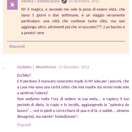
Serena | SereInCucina
14 dicembre, 2012
NY è magica, e secondo me vale la pena di essere vista. che
siano 5 giorni o due settimane, è un viaggio veramente
particolare: una città che contiene tante città. ma non
aggiungo altro, altrimenti poi che vi racconto??? ;) un bacino e
a presto! sere
Rispondi
Giulietta | Alterkitchen
13 dicembre, 2012
Ecchila!!
E ti perdono il mancato resoconto made in NY solo per i porcini, che
a casa mia sono una rarità (visto che mia madre sta ormai male solo
a sentirne l'odore)!
Non vediamo tutte l'ora di vedere la tua mela... e capisco il tuo
periodo di dieta, lo copio e lo incollo, aggiungendo la "palestra da
lavoro"... ore in piedi a corricchiare di qua e di là, e vabbè... almeno
dimagrissi, ma niente! Maledizione!!
Rispondi